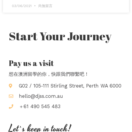
03/06/2021
尚無留言
Start Your Journey
Pay us a visit
想在澳洲留學的你，快跟我們聯繫吧！
G02 / 105-111 Stirling Street, Perth WA 6000
hello@djss.com.au
＋61 490 545 483
Let`s keep in touch!